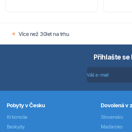
Více než 30let na trhu
Přihlašte se
Pobyty v Česku
Dovolená v z
Krkonoše
Slovensko
Beskydy
Maďarsko