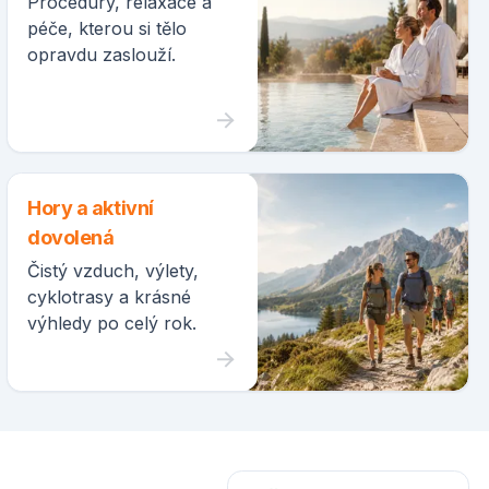
Procedury, relaxace a
péče, kterou si tělo
opravdu zaslouží.
Hory a aktivní
dovolená
Čistý vzduch, výlety,
cyklotrasy a krásné
výhledy po celý rok.