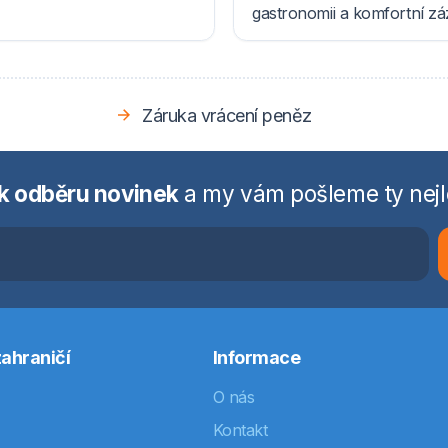
gastronomii a komfortní z
Záruka vrácení peněz
 k odběru novinek
a my vám pošleme ty nejl
ahraničí
Informace
O nás
Kontakt