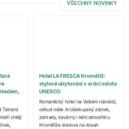
VŠECHNY NOVINKY
Stará
Hotel LA FRESCA Kroměříž:
ve
stylové ubytování v srdci města
ýhledem,
UNESCO
Romantický hotel na Velkém náměstí,
d Tatrami
odkud máte Arcibiskupský zámek,
teří chtějí
zahrady, kavárny i letní atmosféru
činek,
Kroměříže doslova na dosah