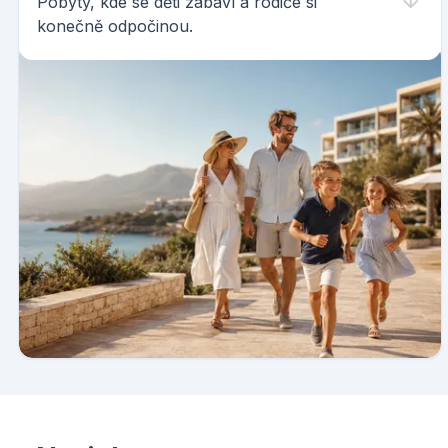
Pobyty, kde se děti zabaví a rodiče si
konečně odpočinou.