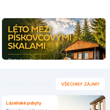
VŠECHNY ZÁJMY
Lázeňské pobyty