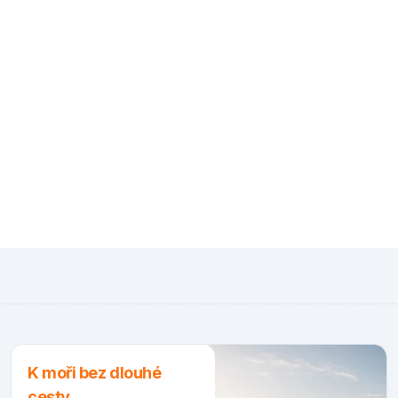
K moři bez dlouhé
cesty