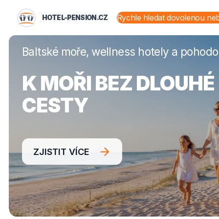
HOTEL-PENSION.CZ
HOTEL-PENSION.CZ
STÁTY A OBLASTI
Baltské moře, wellness hotely a pohod
K MOŘI BEZ DLOUHÉ
CESTY
ZJISTIT VÍCE