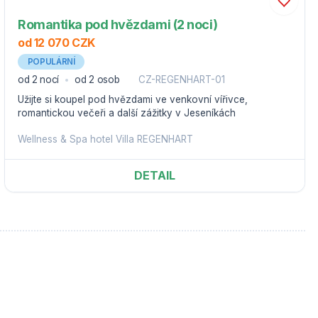
Romantika pod hvězdami (2 noci)
od 12 070 CZK
POPULÁRNÍ
od 2 nocí
od 2 osob
CZ-REGENHART-01
Užijte si koupel pod hvězdami ve venkovní vířivce,
romantickou večeři a další zážitky v Jeseníkách
Wellness & Spa hotel Villa REGENHART
DETAIL