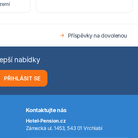
ázemí
Příspěvky na dovolenou
epší nabídky
PŘIHLÁSIT SE
Kontaktujte nás
Hotel-Pension.cz
Zámecká ul. 1453, 543 01 Vrchlabí