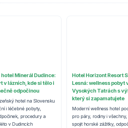
 hotel Minerál Dudince:
Hotel Horizont Resort 
t v lázních, kde si tělo i
Lesná: wellness pobyt 
nečně odpočinou
Vysokých Tatrách s v
který si zapamatujete
zeňský hotel na Slovensku
ní i léčebné pobyty,
Moderní wellness hotel po
dpočinek, procedury a
pro páry, rodiny i všechny, k
éto v Dudincích
spojit horské zážitky, odpo