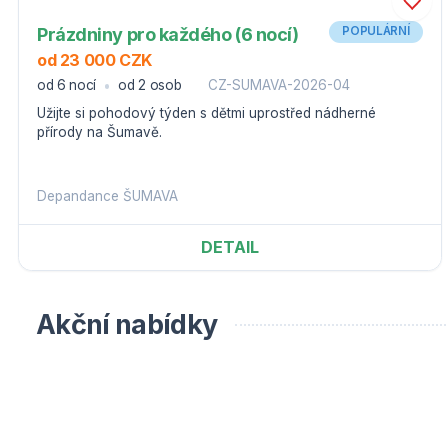
Prázdniny pro každého (6 nocí)
POPULÁRNÍ
od 23 000 CZK
od 6 nocí
od 2 osob
CZ-SUMAVA-2026-04
Užijte si pohodový týden s dětmi uprostřed nádherné
přírody na Šumavě.
Depandance ŠUMAVA
DETAIL
Akční nabídky