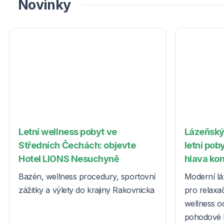
Novinky
Letní wellness pobyt ve
Lázeňský
Středních Čechách: objevte
letní poby
Hotel LIONS Nesuchyně
hlava ko
Bazén, wellness procedury, sportovní
Moderní lá
zážitky a výlety do krajiny Rakovnicka
pro relaxač
wellness o
pohodové l