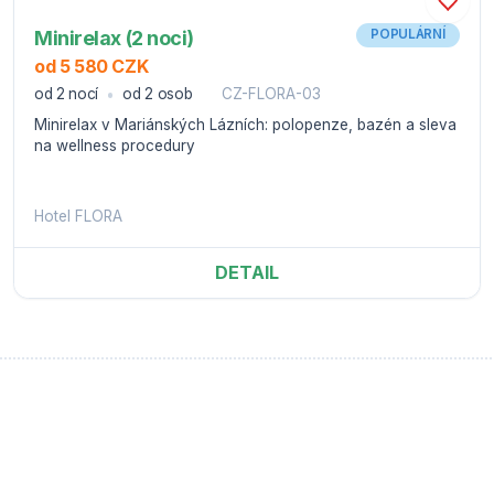
Minirelax (2 noci)
POPULÁRNÍ
od 5 580 CZK
od 2 nocí
od 2 osob
CZ-FLORA-03
Minirelax v Mariánských Lázních: polopenze, bazén a sleva
na wellness procedury
Hotel FLORA
DETAIL