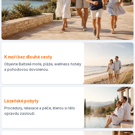
K moři bez dlouhé cesty
Objevte Baltské moře, pláže, wellness hotely
a pohodovou dovolenou.
Lázeňské pobyty
Procedury, relaxace a péče, kterou si tělo
opravdu zaslouží.