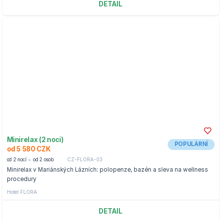
DETAIL
Minirelax (2 noci)
POPULÁRNÍ
od 5 580 CZK
od 2 nocí
od 2 osob
CZ-FLORA-03
Minirelax v Mariánských Lázních: polopenze, bazén a sleva na wellness
procedury
Hotel FLORA
DETAIL