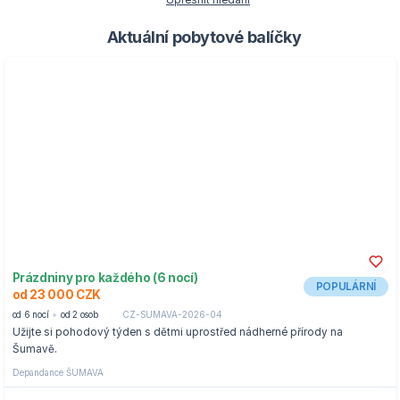
Upřesnit hledání
Aktuální pobytové balíčky
Prázdniny pro každého (6 nocí)
POPULÁRNÍ
od 23 000 CZK
od 6 nocí
od 2 osob
CZ-SUMAVA-2026-04
Užijte si pohodový týden s dětmi uprostřed nádherné přírody na
Šumavě.
Depandance ŠUMAVA