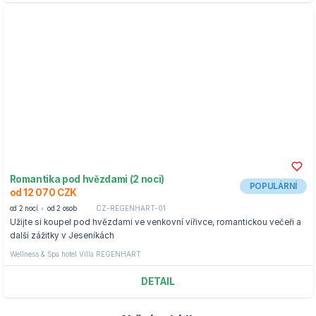
Romantika pod hvězdami (2 noci)
POPULÁRNÍ
od 12 070 CZK
od 2 nocí
od 2 osob
CZ-REGENHART-01
Užijte si koupel pod hvězdami ve venkovní vířivce, romantickou večeři a
další zážitky v Jeseníkách
Wellness & Spa hotel Villa REGENHART
DETAIL