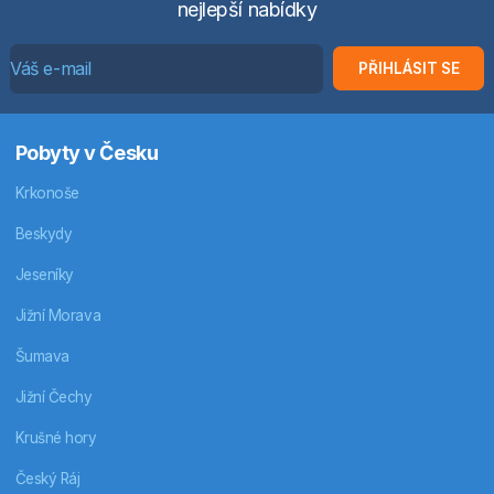
nejlepší nabídky
PŘIHLÁSIT SE
Pobyty v Česku
Krkonoše
Beskydy
Jeseníky
Jižní Morava
Šumava
Jižní Čechy
Krušné hory
Český Ráj