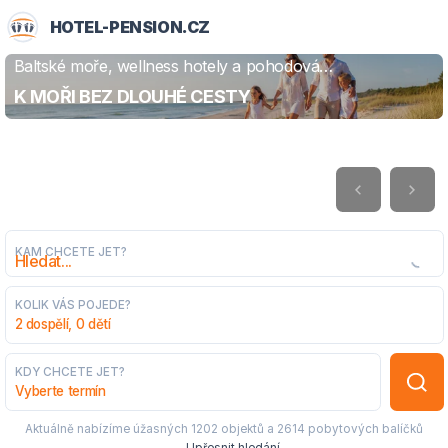
HOTEL-PENSION.CZ
Baltské moře, wellness hotely a pohodová
ZJISTIT VÍCE
dovolená
K MOŘI BEZ DLOUHÉ CESTY
KAM CHCETE JET?
KOLIK VÁS POJEDE?
2 dospělí, 0 dětí
KDY CHCETE JET?
Vyberte termín
Aktuálně nabízíme úžasných
1202 objektů
a
2614 pobytových balíčků