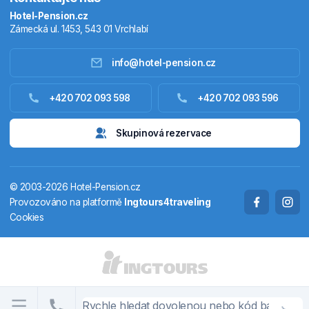
Hotel-Pension.cz
Zámecká ul. 1453, 543 01 Vrchlabí
info@hotel-pension.cz
Ubytování Česko
+420 702 093 598
+420 702 093 596
Ubytování zahraniční
Skupinová rezervace
Pobytové balíčky
© 2003-2026 Hotel-Pension.cz
Termály
Provozováno na platformě
Ingtours4traveling
Cookies
Chaty a chalupy
STÁTY A OBLASTI
CS
EN
DE
PL