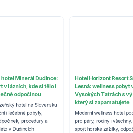
 hotel Minerál Dudince:
Hotel Horizont Resort 
t v lázních, kde si tělo i
Lesná: wellness pobyt 
nečně odpočinou
Vysokých Tatrách s v
který si zapamatujete
zeňský hotel na Slovensku
ní i léčebné pobyty,
Moderní wellness hotel po
dpočinek, procedury a
pro páry, rodiny i všechny, k
éto v Dudincích
spojit horské zážitky, odpo