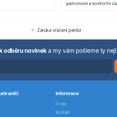
gastronomii a komfortní z
Záruka vrácení peněz
 k odběru novinek
a my vám pošleme ty nejl
ahraničí
Informace
O nás
Kontakt