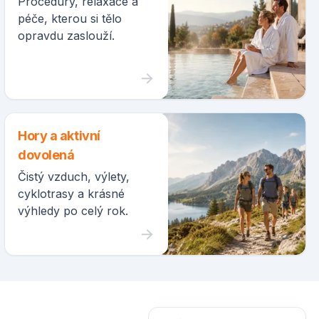
Procedury, relaxace a
péče, kterou si tělo
opravdu zaslouží.
Hory a aktivní
dovolená
Čistý vzduch, výlety,
cyklotrasy a krásné
výhledy po celý rok.