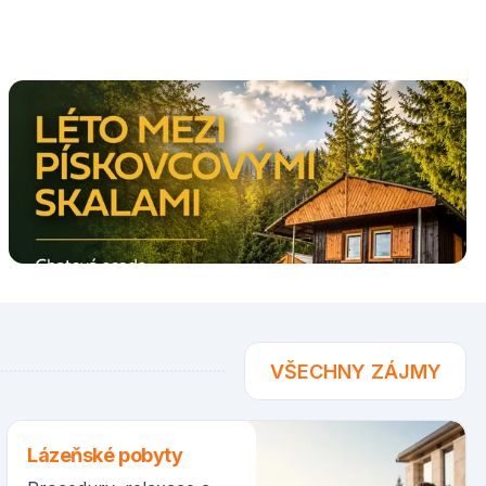
VŠECHNY ZÁJMY
Lázeňské pobyty