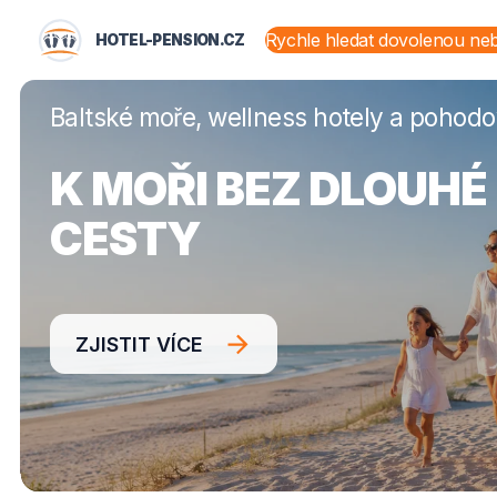
HOTEL-PENSION.CZ
HOTEL-PENSION.CZ
STÁTY A OBLASTI
Baltské moře, wellness hotely a pohod
K MOŘI BEZ DLOUHÉ
CESTY
ZJISTIT VÍCE