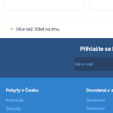
Více než 30let na trhu
Přihlašte se
Pobyty v Česku
Dovolená v z
Krkonoše
Slovensko
Beskydy
Maďarsko