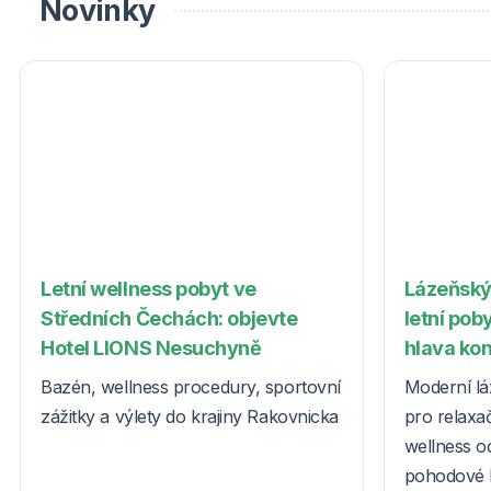
Novinky
Letní wellness pobyt ve
Lázeňský
Středních Čechách: objevte
letní poby
Hotel LIONS Nesuchyně
hlava ko
Bazén, wellness procedury, sportovní
Moderní lá
zážitky a výlety do krajiny Rakovnicka
pro relaxač
wellness o
pohodové l