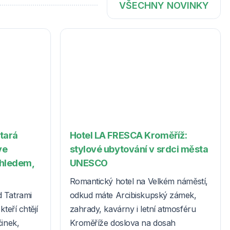
VŠECHNY NOVINKY
Stará
Hotel LA FRESCA Kroměříž:
ve
stylové ubytování v srdci města
ýhledem,
UNESCO
Romantický hotel na Velkém náměstí,
d Tatrami
odkud máte Arcibiskupský zámek,
teří chtějí
zahrady, kavárny i letní atmosféru
činek,
Kroměříže doslova na dosah