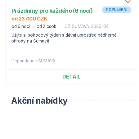
Prázdniny pro každého (6 nocí)
POPULÁRNÍ
od 23 000 CZK
od 6 nocí
od 2 osob
CZ-SUMAVA-2026-04
Užijte si pohodový týden s dětmi uprostřed nádherné
přírody na Šumavě.
Depandance ŠUMAVA
DETAIL
Akční nabídky