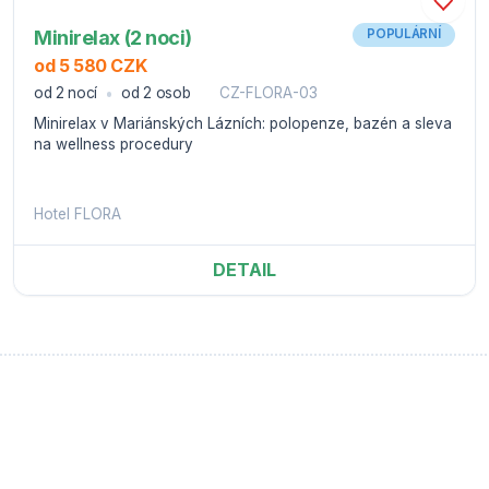
Minirelax (2 noci)
POPULÁRNÍ
od 5 580 CZK
od 2 nocí
od 2 osob
CZ-FLORA-03
Minirelax v Mariánských Lázních: polopenze, bazén a sleva
na wellness procedury
Hotel FLORA
DETAIL