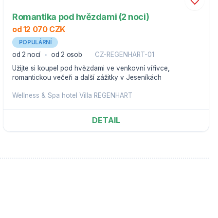
Romantika pod hvězdami (2 noci)
od 12 070 CZK
POPULÁRNÍ
od 2 nocí
od 2 osob
CZ-REGENHART-01
Užijte si koupel pod hvězdami ve venkovní vířivce,
romantickou večeři a další zážitky v Jeseníkách
Wellness & Spa hotel Villa REGENHART
DETAIL