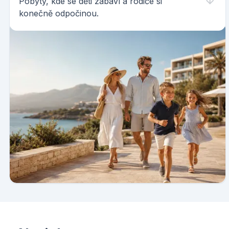
Pobyty, kde se děti zabaví a rodiče si
konečně odpočinou.