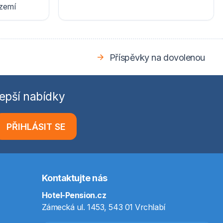
ázemí
Příspěvky na dovolenou
epší nabídky
PŘIHLÁSIT SE
Kontaktujte nás
Hotel-Pension.cz
Zámecká ul. 1453, 543 01 Vrchlabí