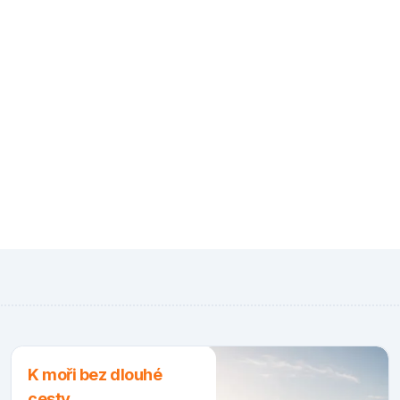
K moři bez dlouhé
cesty