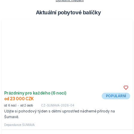
Upřesnit hledání
Aktuální pobytové balíčky
Prázdniny pro každého (6 nocí)
POPULÁRNÍ
od 23 000 CZK
od 6 nocí
od 2 osob
CZ-SUMAVA-2026-04
Užijte si pohodový týden s dětmi uprostřed nádherné přírody na
Šumavě.
Depandance ŠUMAVA