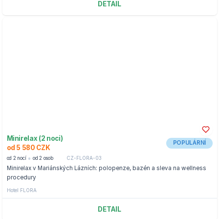
DETAIL
Minirelax (2 noci)
POPULÁRNÍ
od 5 580 CZK
od 2 nocí
od 2 osob
CZ-FLORA-03
Minirelax v Mariánských Lázních: polopenze, bazén a sleva na wellness
procedury
Hotel FLORA
DETAIL