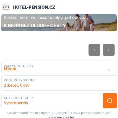
HOTEL-PENSION.CZ
Baltské moře, wellness hotely a pohodová
ZJISTIT VÍCE
dovolená
K MOŘI BEZ DLOUHÉ CESTY
KAM CHCETE JET?
KOLIK VÁS POJEDE?
2 dospělí, 0 dětí
KDY CHCETE JET?
Vyberte termín
Aktuálně nabízíme úžasných
1202 objektů
a
2614 pobytových balíčků