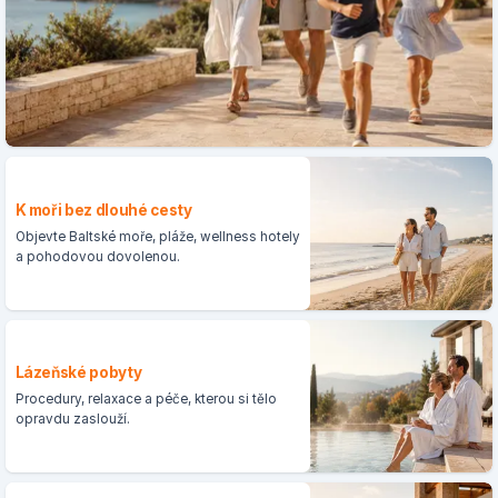
K moři bez dlouhé cesty
Objevte Baltské moře, pláže, wellness hotely
a pohodovou dovolenou.
Lázeňské pobyty
Procedury, relaxace a péče, kterou si tělo
opravdu zaslouží.