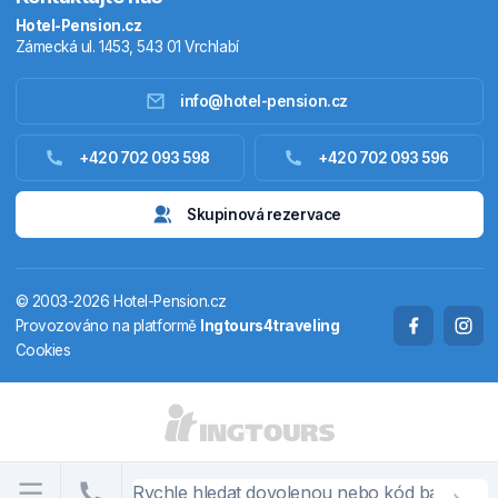
Hotel-Pension.cz
Zámecká ul. 1453, 543 01 Vrchlabí
info@hotel-pension.cz
Ubytování Česko
+420 702 093 598
+420 702 093 596
Ubytování zahraniční
Skupinová rezervace
Pobytové balíčky
© 2003-2026 Hotel-Pension.cz
Termály
Provozováno na platformě
Ingtours4traveling
Cookies
Chaty a chalupy
STÁTY A OBLASTI
CS
EN
DE
PL