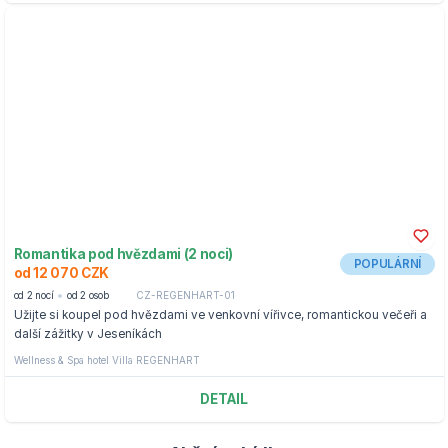
Romantika pod hvězdami (2 noci)
POPULÁRNÍ
od 12 070 CZK
od 2 nocí
od 2 osob
CZ-REGENHART-01
Užijte si koupel pod hvězdami ve venkovní vířivce, romantickou večeři a
další zážitky v Jeseníkách
Wellness & Spa hotel Villa REGENHART
DETAIL