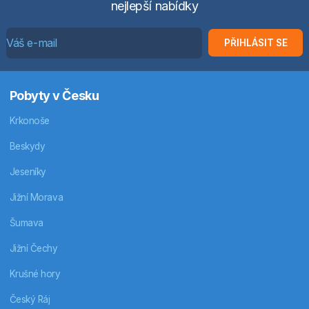
nejlepší nabídky
PŘIHLÁSIT SE
Pobyty v Česku
Krkonoše
Beskydy
Jeseníky
Jižní Morava
Šumava
Jižní Čechy
Krušné hory
Český Ráj