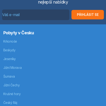
nejlepší nabídky
PŘIHLÁSIT SE
Pobyty v Česku
Krkonoše
Beskydy
Jeseníky
Jižní Morava
Šumava
Jižní Čechy
Krušné hory
Český Ráj