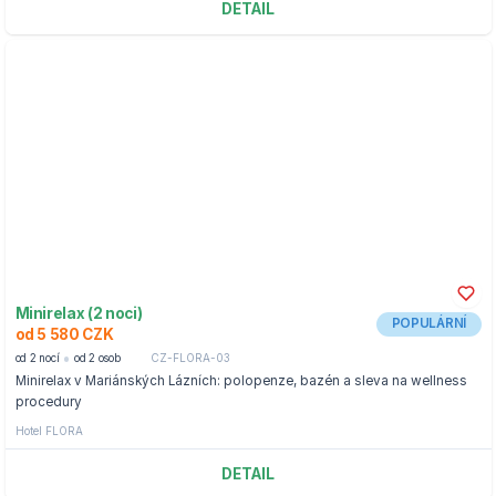
DETAIL
Minirelax (2 noci)
POPULÁRNÍ
od 5 580 CZK
od 2 nocí
od 2 osob
CZ-FLORA-03
Minirelax v Mariánských Lázních: polopenze, bazén a sleva na wellness
procedury
Hotel FLORA
DETAIL