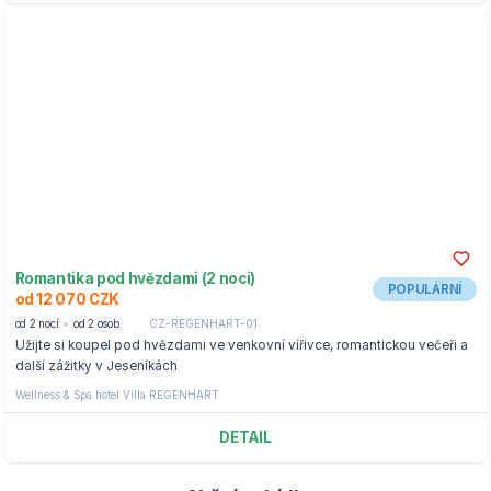
Romantika pod hvězdami (2 noci)
POPULÁRNÍ
od 12 070 CZK
od 2 nocí
od 2 osob
CZ-REGENHART-01
Užijte si koupel pod hvězdami ve venkovní vířivce, romantickou večeři a
další zážitky v Jeseníkách
Wellness & Spa hotel Villa REGENHART
DETAIL