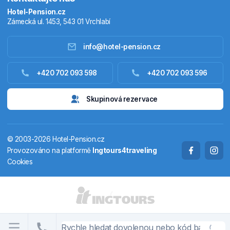
Hotel-Pension.cz
Zámecká ul. 1453, 543 01 Vrchlabí
info@hotel-pension.cz
Ubytování Česko
+420 702 093 598
+420 702 093 596
Ubytování zahraniční
Skupinová rezervace
Pobytové balíčky
© 2003-2026 Hotel-Pension.cz
Termály
Provozováno na platformě
Ingtours4traveling
Cookies
Chaty a chalupy
STÁTY A OBLASTI
CS
EN
DE
PL