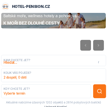
HOTEL-PENSION.CZ
Baltské moře, wellness hotely a pohodová
ZJISTIT VÍCE
dovolená
K MOŘI BEZ DLOUHÉ CESTY
KAM CHCETE JET?
KOLIK VÁS POJEDE?
2 dospělí, 0 dětí
KDY CHCETE JET?
Vyberte termín
Aktuálně nabízíme úžasných
1202 objektů
a
2614 pobytových balíčků