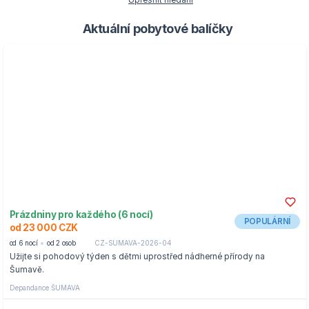
Upřesnit hledání
Aktuální pobytové balíčky
Prázdniny pro každého (6 nocí)
POPULÁRNÍ
od 23 000 CZK
od 6 nocí
od 2 osob
CZ-SUMAVA-2026-04
Užijte si pohodový týden s dětmi uprostřed nádherné přírody na
Šumavě.
Depandance ŠUMAVA