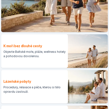
K moři bez dlouhé cesty
Objevte Baltské moře, pláže, wellness hotely
a pohodovou dovolenou.
Lázeňské pobyty
Procedury, relaxace a péče, kterou si tělo
opravdu zaslouží.