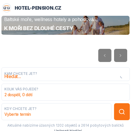
HOTEL-PENSION.CZ
Baltské moře, wellness hotely a pohodová
ZJISTIT VÍCE
dovolená
K MOŘI BEZ DLOUHÉ CESTY
KAM CHCETE JET?
KOLIK VÁS POJEDE?
2 dospělí, 0 dětí
KDY CHCETE JET?
Vyberte termín
Aktuálně nabízíme úžasných
1202 objektů
a
2614 pobytových balíčků