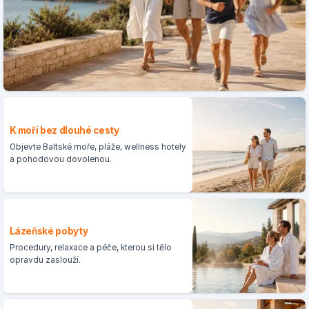
K moři bez dlouhé cesty
Objevte Baltské moře, pláže, wellness hotely
a pohodovou dovolenou.
Lázeňské pobyty
Procedury, relaxace a péče, kterou si tělo
opravdu zaslouží.