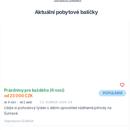
Upřesnit hledání
Aktuální pobytové balíčky
Prázdniny pro každého (6 nocí)
POPULÁRNÍ
od 23 000 CZK
od 6 nocí
od 2 osob
CZ-SUMAVA-2026-04
Užijte si pohodový týden s dětmi uprostřed nádherné přírody na
Šumavě.
Depandance ŠUMAVA