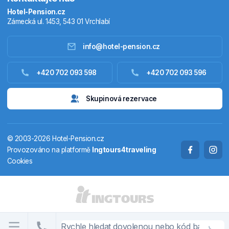
Hotel-Pension.cz
Zámecká ul. 1453, 543 01 Vrchlabí
info@hotel-pension.cz
Ubytování Česko
+420 702 093 598
+420 702 093 596
Ubytování zahraniční
Skupinová rezervace
Pobytové balíčky
© 2003-2026 Hotel-Pension.cz
Termály
Provozováno na platformě
Ingtours4traveling
Cookies
Chaty a chalupy
STÁTY A OBLASTI
CS
EN
DE
PL