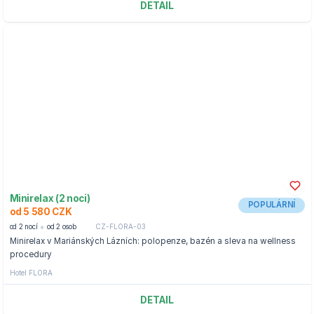
DETAIL
Minirelax (2 noci)
POPULÁRNÍ
od 5 580 CZK
od 2 nocí
od 2 osob
CZ-FLORA-03
Minirelax v Mariánských Lázních: polopenze, bazén a sleva na wellness
procedury
Hotel FLORA
DETAIL