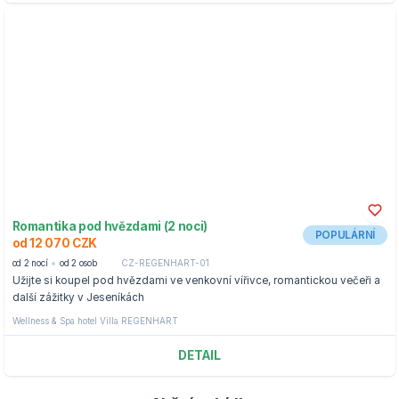
Romantika pod hvězdami (2 noci)
POPULÁRNÍ
od 12 070 CZK
od 2 nocí
od 2 osob
CZ-REGENHART-01
Užijte si koupel pod hvězdami ve venkovní vířivce, romantickou večeři a
další zážitky v Jeseníkách
Wellness & Spa hotel Villa REGENHART
DETAIL