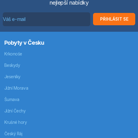
nejlepší nabídky
PŘIHLÁSIT SE
Pobyty v Česku
Krkonoše
Beskydy
Jeseníky
Jižní Morava
Šumava
Jižní Čechy
Krušné hory
Český Ráj