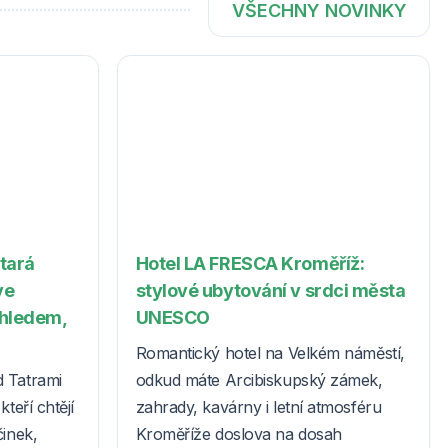
VŠECHNY NOVINKY
Stará
Hotel LA FRESCA Kroměříž:
ve
stylové ubytování v srdci města
ýhledem,
UNESCO
Romantický hotel na Velkém náměstí,
d Tatrami
odkud máte Arcibiskupský zámek,
teří chtějí
zahrady, kavárny i letní atmosféru
činek,
Kroměříže doslova na dosah