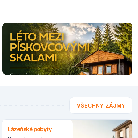
VŠECHNY ZÁJMY
Lázeňské pobyty