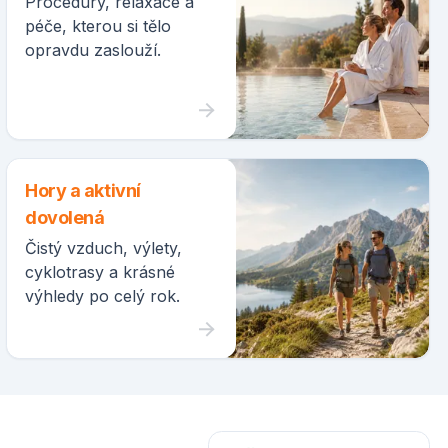
Procedury, relaxace a
péče, kterou si tělo
opravdu zaslouží.
Hory a aktivní
dovolená
Čistý vzduch, výlety,
cyklotrasy a krásné
výhledy po celý rok.