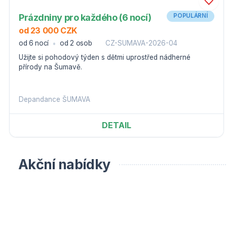
Prázdniny pro každého (6 nocí)
POPULÁRNÍ
od 23 000 CZK
od 6 nocí
od 2 osob
CZ-SUMAVA-2026-04
Užijte si pohodový týden s dětmi uprostřed nádherné
přírody na Šumavě.
Depandance ŠUMAVA
DETAIL
Akční nabídky