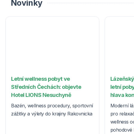
Novinky
Letní wellness pobyt ve
Lázeňský
Středních Čechách: objevte
letní poby
Hotel LIONS Nesuchyně
hlava ko
Bazén, wellness procedury, sportovní
Moderní lá
zážitky a výlety do krajiny Rakovnicka
pro relaxač
wellness o
pohodové l