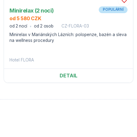
Minirelax (2 noci)
POPULÁRNÍ
od 5 580 CZK
od 2 nocí
od 2 osob
CZ-FLORA-03
Minirelax v Mariánských Lázních: polopenze, bazén a sleva
na wellness procedury
Hotel FLORA
DETAIL