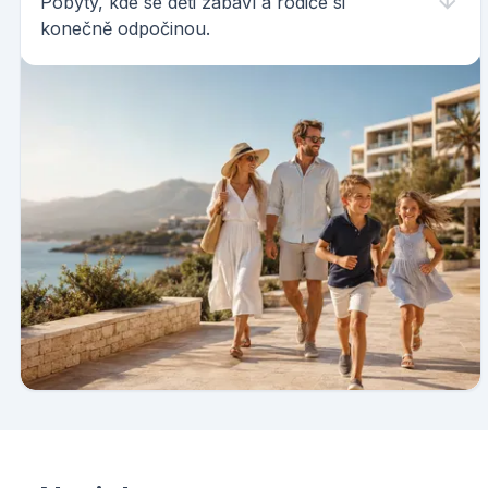
Pobyty, kde se děti zabaví a rodiče si
konečně odpočinou.