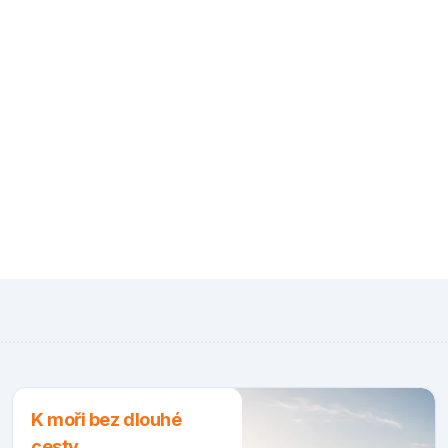
K moři bez dlouhé
cesty