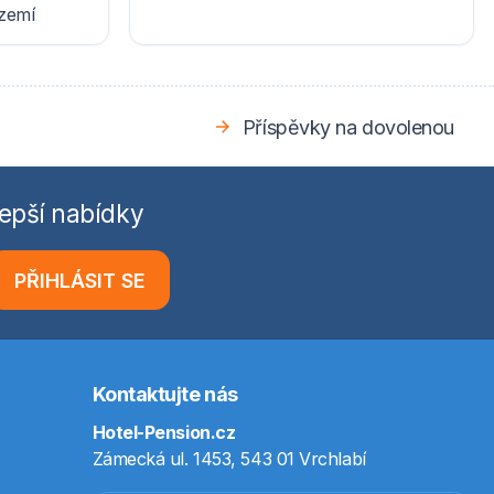
ázemí
Příspěvky na dovolenou
epší nabídky
PŘIHLÁSIT SE
Kontaktujte nás
Hotel-Pension.cz
Zámecká ul. 1453, 543 01 Vrchlabí