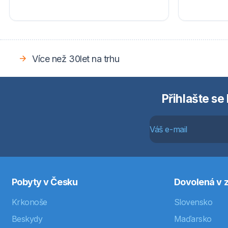
Více než 30let na trhu
Přihlašte se
Pobyty v Česku
Dovolená v z
Krkonoše
Slovensko
Beskydy
Maďarsko