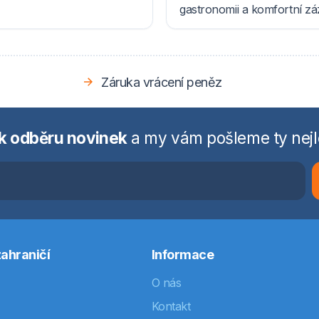
gastronomii a komfortní z
Záruka vrácení peněz
 k odběru novinek
a my vám pošleme ty nejl
ahraničí
Informace
O nás
Kontakt