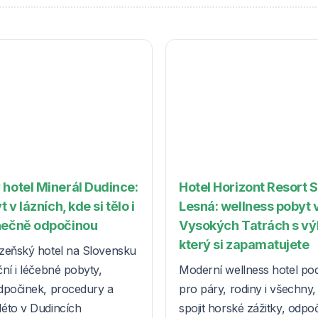
 hotel Minerál Dudince:
Hotel Horizont Resort 
t v lázních, kde si tělo i
Lesná: wellness pobyt 
nečně odpočinou
Vysokých Tatrách s v
který si zapamatujete
zeňský hotel na Slovensku
ní i léčebné pobyty,
Moderní wellness hotel po
dpočinek, procedury a
pro páry, rodiny i všechny, k
éto v Dudincích
spojit horské zážitky, odpo