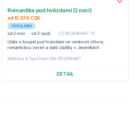
Romantika pod hvězdami (2 noci)
od 12 070 CZK
POPULÁRNÍ
od 2 nocí
od 2 osob
CZ-REGENHART-01
Užijte si koupel pod hvězdami ve venkovní vířivce,
romantickou večeři a další zážitky v Jeseníkách
Wellness & Spa hotel Villa REGENHART
DETAIL