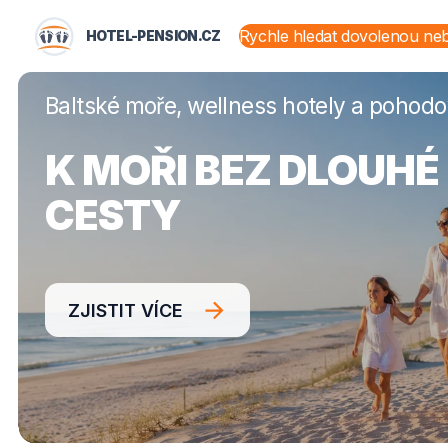
HOTEL-PENSION.CZ
HOTEL-PENSION.CZ
STÁTY A OBLASTI
Baltské moře, wellness hotely a pohod
K MOŘI BEZ DLOUHÉ
CESTY
ZJISTIT VÍCE