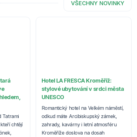
VŠECHNY NOVINKY
Stará
Hotel LA FRESCA Kroměříž:
ve
stylové ubytování v srdci města
ýhledem,
UNESCO
Romantický hotel na Velkém náměstí,
d Tatrami
odkud máte Arcibiskupský zámek,
teří chtějí
zahrady, kavárny i letní atmosféru
činek,
Kroměříže doslova na dosah