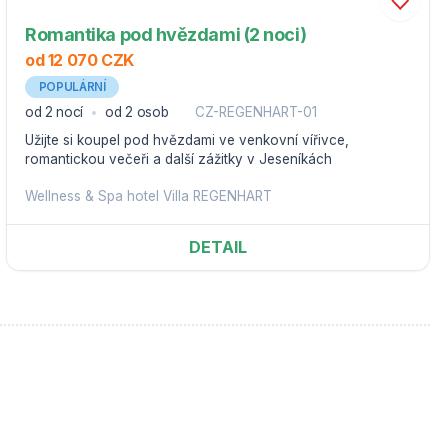
Romantika pod hvězdami (2 noci)
od 12 070 CZK
POPULÁRNÍ
od 2 nocí
od 2 osob
CZ-REGENHART-01
Užijte si koupel pod hvězdami ve venkovní vířivce,
romantickou večeři a další zážitky v Jeseníkách
Wellness & Spa hotel Villa REGENHART
DETAIL