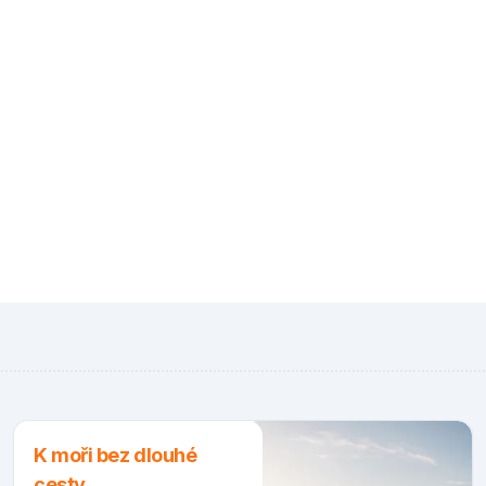
K moři bez dlouhé
cesty