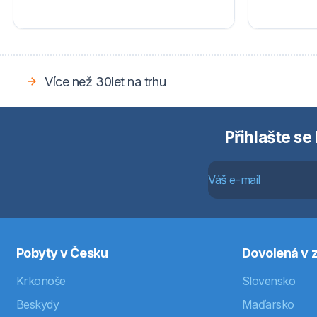
Více než 30let na trhu
Přihlašte se
Pobyty v Česku
Dovolená v z
Krkonoše
Slovensko
Beskydy
Maďarsko