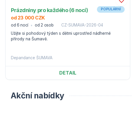
Prázdniny pro každého (6 nocí)
POPULÁRNÍ
od 23 000 CZK
od 6 nocí
od 2 osob
CZ-SUMAVA-2026-04
Užijte si pohodový týden s dětmi uprostřed nádherné
přírody na Šumavě.
Depandance ŠUMAVA
DETAIL
Akční nabídky