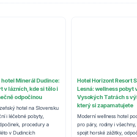
 hotel Minerál Dudince:
Hotel Horizont Resort 
t v lázních, kde si tělo i
Lesná: wellness pobyt 
nečně odpočinou
Vysokých Tatrách s v
který si zapamatujete
zeňský hotel na Slovensku
ní i léčebné pobyty,
Moderní wellness hotel po
dpočinek, procedury a
pro páry, rodiny i všechny, k
éto v Dudincích
spojit horské zážitky, odpo