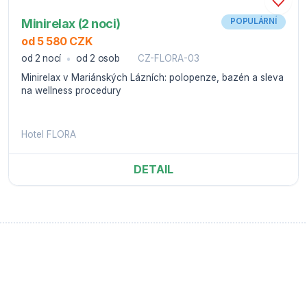
Minirelax (2 noci)
POPULÁRNÍ
od 5 580 CZK
od 2 nocí
od 2 osob
CZ-FLORA-03
Minirelax v Mariánských Lázních: polopenze, bazén a sleva
na wellness procedury
Hotel FLORA
DETAIL