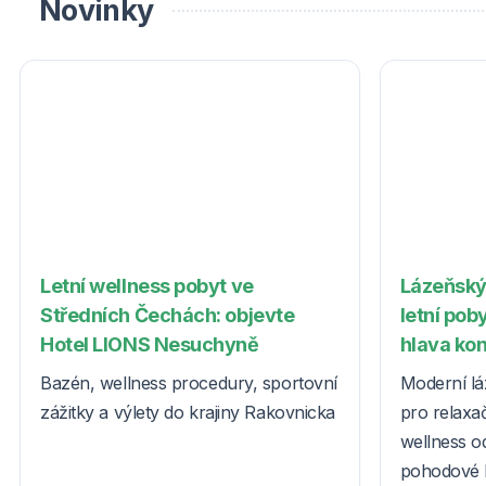
Novinky
Letní wellness pobyt ve
Lázeňský
Středních Čechách: objevte
letní poby
Hotel LIONS Nesuchyně
hlava ko
Bazén, wellness procedury, sportovní
Moderní lá
zážitky a výlety do krajiny Rakovnicka
pro relaxač
wellness o
pohodové l