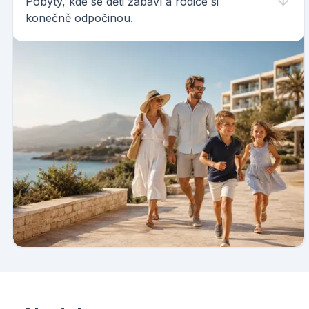
Pobyty, kde se děti zabaví a rodiče si
konečně odpočinou.