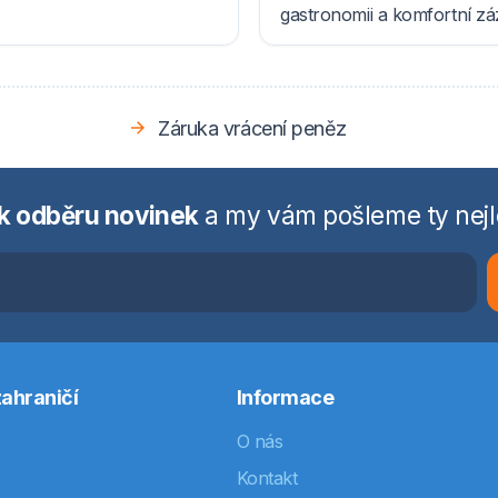
gastronomii a komfortní z
Záruka vrácení peněz
 k odběru novinek
a my vám pošleme ty nejl
ahraničí
Informace
O nás
Kontakt