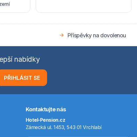
ázemí
Příspěvky na dovolenou
epší nabídky
PŘIHLÁSIT SE
Kontaktujte nás
Hotel-Pension.cz
Zámecká ul. 1453, 543 01 Vrchlabí