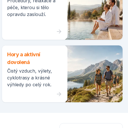
Procedury, relaxace a
péče, kterou si tělo
opravdu zaslouží.
Hory a aktivní
dovolená
Čistý vzduch, výlety,
cyklotrasy a krásné
výhledy po celý rok.