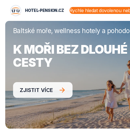
HOTEL-PENSION.CZ
HOTEL-PENSION.CZ
STÁTY A OBLASTI
Baltské moře, wellness hotely a pohod
K MOŘI BEZ DLOUHÉ
CESTY
ZJISTIT VÍCE