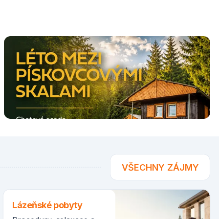
VŠECHNY ZÁJMY
Lázeňské pobyty