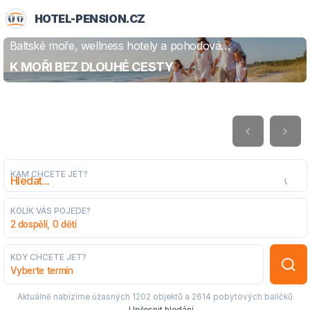
HOTEL-PENSION.CZ
Baltské moře, wellness hotely a pohodová
ZJISTIT VÍCE
dovolená
K MOŘI BEZ DLOUHÉ CESTY
KAM CHCETE JET?
KOLIK VÁS POJEDE?
2 dospělí, 0 dětí
KDY CHCETE JET?
Vyberte termín
Aktuálně nabízíme úžasných
1202 objektů
a
2614 pobytových balíčků