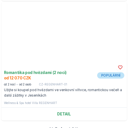
Romantika pod hvězdami (2 noci)
POPULÁRNÍ
od 12 070 CZK
od 2 nocí
od 2 osob
CZ-REGENHART-01
Užijte si koupel pod hvězdami ve venkovní vířivce, romantickou večeři a
další zážitky v Jeseníkách
Wellness & Spa hotel Villa REGENHART
DETAIL