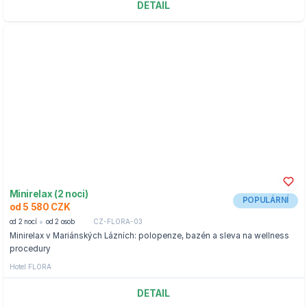
DETAIL
Minirelax (2 noci)
POPULÁRNÍ
od 5 580 CZK
od 2 nocí
od 2 osob
CZ-FLORA-03
Minirelax v Mariánských Lázních: polopenze, bazén a sleva na wellness
procedury
Hotel FLORA
DETAIL