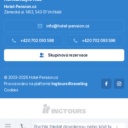
Hotel-Pension.cz
Zámecká ul. 1453, 543 01 Vrchlabí
info@hotel-pension.cz
Ubytování Česko
+420 702 093 598
+420 702 093 596
Ubytování zahraniční
Skupinová rezervace
Pobytové balíčky
© 2003-2026 Hotel-Pension.cz
Termály
Provozováno na platformě
Ingtours4traveling
Cookies
Chaty a chalupy
STÁTY A OBLASTI
CS
EN
DE
PL