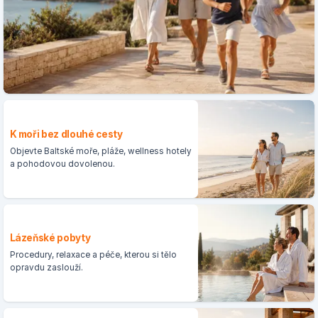
K moři bez dlouhé cesty
Objevte Baltské moře, pláže, wellness hotely
a pohodovou dovolenou.
Lázeňské pobyty
Procedury, relaxace a péče, kterou si tělo
opravdu zaslouží.