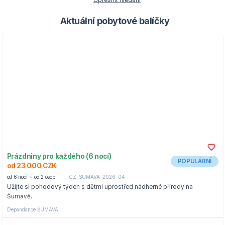
Upřesnit hledání
Aktuální pobytové balíčky
Prázdniny pro každého (6 nocí)
POPULÁRNÍ
od 23 000 CZK
od 6 nocí
od 2 osob
CZ-SUMAVA-2026-04
Užijte si pohodový týden s dětmi uprostřed nádherné přírody na
Šumavě.
Depandance ŠUMAVA