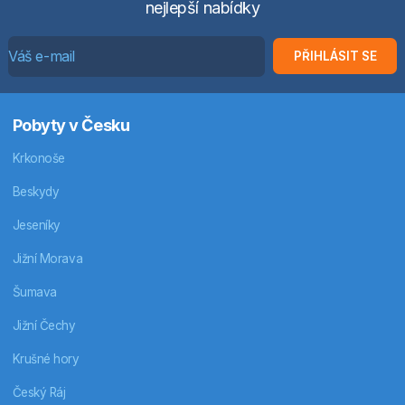
nejlepší nabídky
PŘIHLÁSIT SE
Pobyty v Česku
Krkonoše
Beskydy
Jeseníky
Jižní Morava
Šumava
Jižní Čechy
Krušné hory
Český Ráj