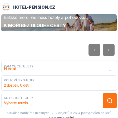
HOTEL-PENSION.CZ
Baltské moře, wellness hotely a pohodová
ZJISTIT VÍCE
dovolená
K MOŘI BEZ DLOUHÉ CESTY
KAM CHCETE JET?
KOLIK VÁS POJEDE?
2 dospělí, 0 dětí
KDY CHCETE JET?
Vyberte termín
Aktuálně nabízíme úžasných
1202 objektů
a
2614 pobytových balíčků