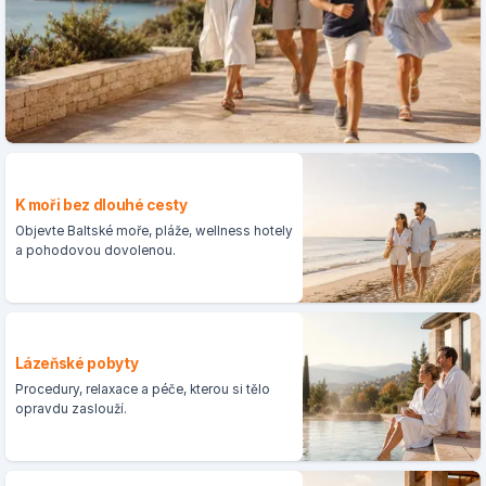
K moři bez dlouhé cesty
Objevte Baltské moře, pláže, wellness hotely
a pohodovou dovolenou.
Lázeňské pobyty
Procedury, relaxace a péče, kterou si tělo
opravdu zaslouží.