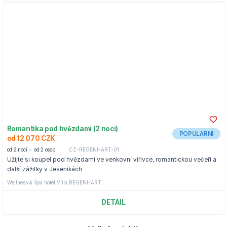
Romantika pod hvězdami (2 noci)
POPULÁRNÍ
od 12 070 CZK
od 2 nocí
od 2 osob
CZ-REGENHART-01
Užijte si koupel pod hvězdami ve venkovní vířivce, romantickou večeři a
další zážitky v Jeseníkách
Wellness & Spa hotel Villa REGENHART
DETAIL