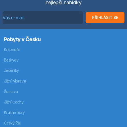
nejlepší nabídky
PŘIHLÁSIT SE
Pobyty v Česku
Krkonoše
Beskydy
Jeseníky
Jižní Morava
Šumava
Jižní Čechy
Krušné hory
Český Ráj