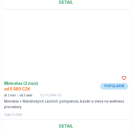
DETAIL
Minirelax (2 noci)
POPULÁRNÍ
od 5 580 CZK
od 2 nocí
od 2 osob
CZ-FLORA-03
Minirelax v Mariánských Lázních: polopenze, bazén a sleva na wellness
procedury
Hotel FLORA
DETAIL