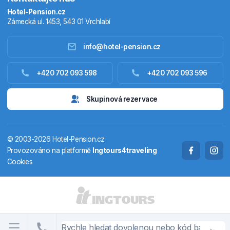
Hotel-Pension.cz
Zámecká ul. 1453, 543 01 Vrchlabí
info@hotel-pension.cz
Ubytování Česko
+420 702 093 598
+420 702 093 596
Ubytování zahraniční
Skupinová rezervace
Pobytové balíčky
© 2003-2026 Hotel-Pension.cz
Termály
Provozováno na platformě
Ingtours4traveling
Cookies
Chaty a chalupy
STÁTY A OBLASTI
CS
EN
DE
PL