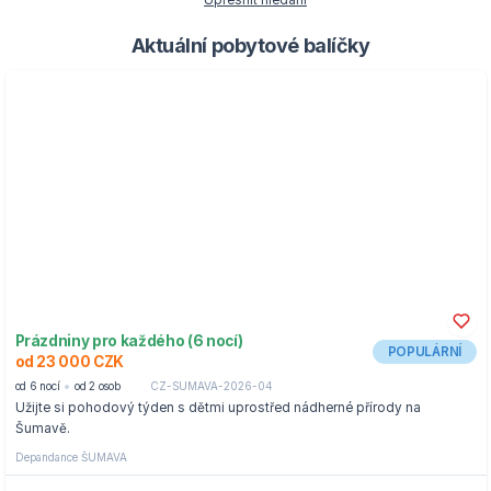
Upřesnit hledání
Aktuální pobytové balíčky
Prázdniny pro každého (6 nocí)
POPULÁRNÍ
od 23 000 CZK
od 6 nocí
od 2 osob
CZ-SUMAVA-2026-04
Užijte si pohodový týden s dětmi uprostřed nádherné přírody na
Šumavě.
Depandance ŠUMAVA