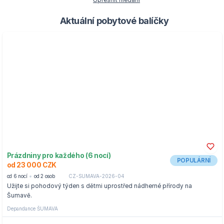
Upřesnit hledání
Aktuální pobytové balíčky
Prázdniny pro každého (6 nocí)
POPULÁRNÍ
od 23 000 CZK
od 6 nocí
od 2 osob
CZ-SUMAVA-2026-04
Užijte si pohodový týden s dětmi uprostřed nádherné přírody na
Šumavě.
Depandance ŠUMAVA