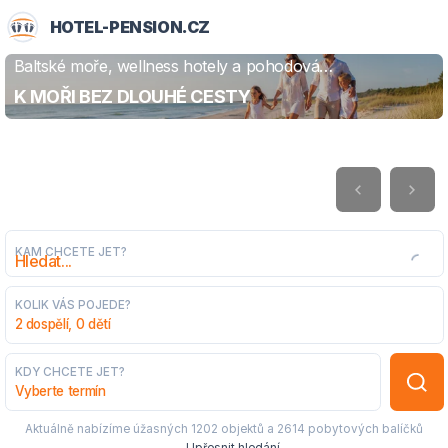
HOTEL-PENSION.CZ
Baltské moře, wellness hotely a pohodová
ZJISTIT VÍCE
dovolená
K MOŘI BEZ DLOUHÉ CESTY
KAM CHCETE JET?
KOLIK VÁS POJEDE?
2 dospělí, 0 dětí
KDY CHCETE JET?
Vyberte termín
Aktuálně nabízíme úžasných
1202 objektů
a
2614 pobytových balíčků