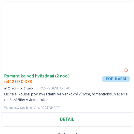
Romantika pod hvězdami (2 noci)
POPULÁRNÍ
od 12 070 CZK
od 2 nocí
od 2 osob
CZ-REGENHART-01
Užijte si koupel pod hvězdami ve venkovní vířivce, romantickou večeři a
další zážitky v Jeseníkách
Wellness & Spa hotel Villa REGENHART
DETAIL