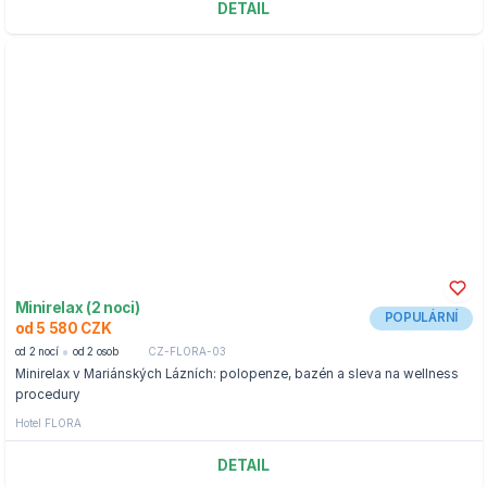
DETAIL
Minirelax (2 noci)
POPULÁRNÍ
od 5 580 CZK
od 2 nocí
od 2 osob
CZ-FLORA-03
Minirelax v Mariánských Lázních: polopenze, bazén a sleva na wellness
procedury
Hotel FLORA
DETAIL