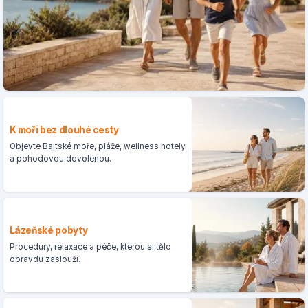
K moři bez dlouhé cesty
Objevte Baltské moře, pláže, wellness hotely
a pohodovou dovolenou.
Lázeňské pobyty
Procedury, relaxace a péče, kterou si tělo
opravdu zaslouží.