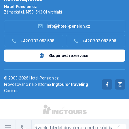
Hotel-Pension.cz
Zámecká ul. 1453, 543 01 Vrchlabí
info@hotel-pension.cz
Ubytování Česko
+420 702 093 598
+420 702 093 596
Ubytování zahraniční
Skupinová rezervace
Pobytové balíčky
© 2003-2026 Hotel-Pension.cz
Termály
Provozováno na platformě
Ingtours4traveling
Cookies
Chaty a chalupy
STÁTY A OBLASTI
CS
EN
DE
PL