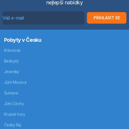
nejlepší nabídky
PŘIHLÁSIT SE
Pobyty v Česku
Krkonoše
Beskydy
Jeseníky
Jižní Morava
Šumava
Jižní Čechy
Krušné hory
Český Ráj