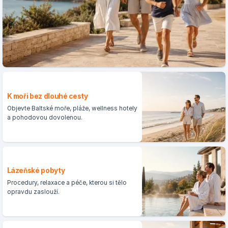
K moři bez dlouhé cesty
Objevte Baltské moře, pláže, wellness hotely
a pohodovou dovolenou.
Lázeňské pobyty
Procedury, relaxace a péče, kterou si tělo
opravdu zaslouží.