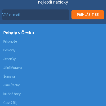
nejlepší nabídky
PŘIHLÁSIT SE
Pobyty v Česku
Krkonoše
Beskydy
Jeseníky
Jižní Morava
Šumava
Jižní Čechy
Krušné hory
Český Ráj