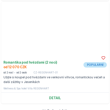
Romantika pod hvězdami (2 noci)
POPULÁRNÍ
od 12 070 CZK
od 2 nocí
od 2 osob
CZ-REGENHART-01
Užijte si koupel pod hvězdami ve venkovní vířivce, romantickou večeři a
další zážitky v Jeseníkách
Wellness & Spa hotel Villa REGENHART
DETAIL