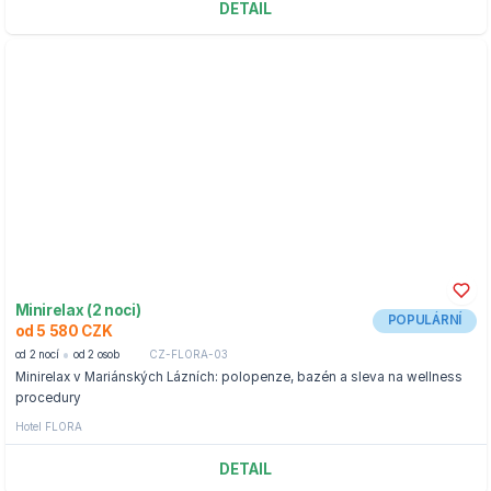
DETAIL
Minirelax (2 noci)
POPULÁRNÍ
od 5 580 CZK
od 2 nocí
od 2 osob
CZ-FLORA-03
Minirelax v Mariánských Lázních: polopenze, bazén a sleva na wellness
procedury
Hotel FLORA
DETAIL