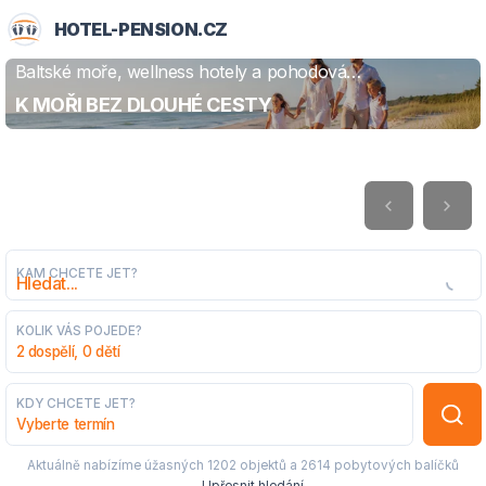
HOTEL-PENSION.CZ
Baltské moře, wellness hotely a pohodová
ZJISTIT VÍCE
dovolená
K MOŘI BEZ DLOUHÉ CESTY
KAM CHCETE JET?
KOLIK VÁS POJEDE?
2 dospělí, 0 dětí
KDY CHCETE JET?
Vyberte termín
Aktuálně nabízíme úžasných
1202 objektů
a
2614 pobytových balíčků