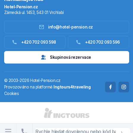
Hotel-Pension.cz
Zámecká ul. 1453, 543 01 Vrchlabí
info@hotel-pension.cz
Ubytování Česko
+420 702 093 598
+420 702 093 596
Ubytování zahraniční
Skupinová rezervace
Pobytové balíčky
© 2003-2026 Hotel-Pension.cz
Termály
Provozováno na platformě
Ingtours4traveling
Cookies
Chaty a chalupy
STÁTY A OBLASTI
CS
EN
DE
PL