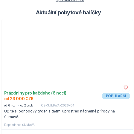
Upřesnit hledání
Aktuální pobytové balíčky
Prázdniny pro každého (6 nocí)
POPULÁRNÍ
od 23 000 CZK
od 6 nocí
od 2 osob
CZ-SUMAVA-2026-04
Užijte si pohodový týden s dětmi uprostřed nádherné přírody na
Šumavě.
Depandance ŠUMAVA