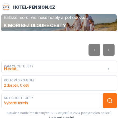
HOTEL-PENSION.CZ
Baltské moře, wellness hotely a pohodová
ZJISTIT VÍCE
dovolená
K MOŘI BEZ DLOUHÉ CESTY
KAM CHCETE JET?
KOLIK VÁS POJEDE?
2 dospělí, 0 dětí
KDY CHCETE JET?
Vyberte termín
Aktuálně nabízíme úžasných
1202 objektů
a
2614 pobytových balíčků