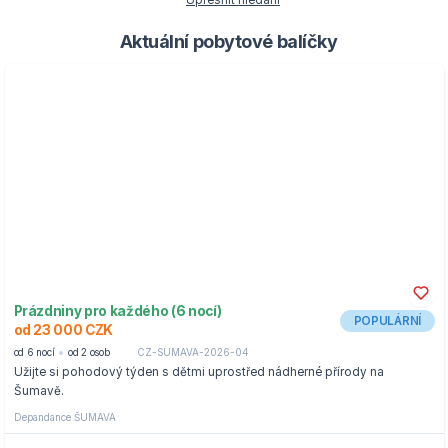
Upřesnit hledání
Aktuální pobytové balíčky
Prázdniny pro každého (6 nocí)
POPULÁRNÍ
od 23 000 CZK
od 6 nocí
od 2 osob
CZ-SUMAVA-2026-04
Užijte si pohodový týden s dětmi uprostřed nádherné přírody na
Šumavě.
Depandance ŠUMAVA