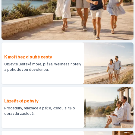
K moři bez dlouhé cesty
Objevte Baltské moře, pláže, wellness hotely
a pohodovou dovolenou.
Lázeňské pobyty
Procedury, relaxace a péče, kterou si tělo
opravdu zaslouží.