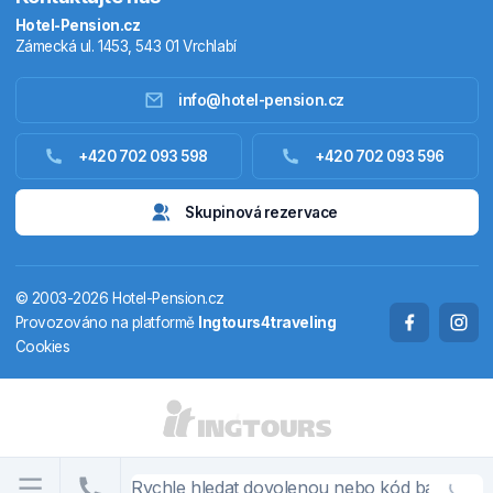
Hotel-Pension.cz
Zámecká ul. 1453, 543 01 Vrchlabí
info@hotel-pension.cz
Ubytování Česko
+420 702 093 598
+420 702 093 596
Ubytování zahraniční
Skupinová rezervace
Pobytové balíčky
© 2003-2026 Hotel-Pension.cz
Termály
Provozováno na platformě
Ingtours4traveling
Cookies
Chaty a chalupy
STÁTY A OBLASTI
CS
EN
DE
PL