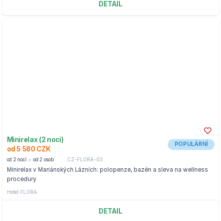
DETAIL
Minirelax (2 noci)
POPULÁRNÍ
od 5 580 CZK
od 2 nocí
od 2 osob
CZ-FLORA-03
Minirelax v Mariánských Lázních: polopenze, bazén a sleva na wellness
procedury
Hotel FLORA
DETAIL