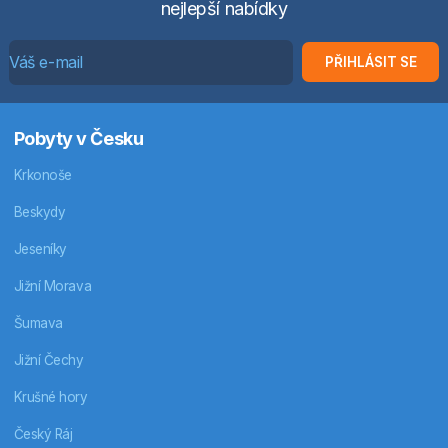
nejlepší nabídky
PŘIHLÁSIT SE
Pobyty v Česku
Krkonoše
Beskydy
Jeseníky
Jižní Morava
Šumava
Jižní Čechy
Krušné hory
Český Ráj