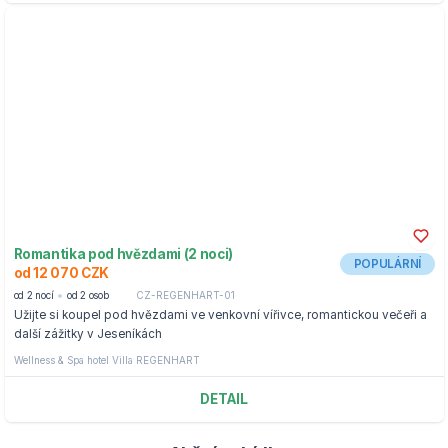
Romantika pod hvězdami (2 noci)
POPULÁRNÍ
od 12 070 CZK
od 2 nocí
od 2 osob
CZ-REGENHART-01
Užijte si koupel pod hvězdami ve venkovní vířivce, romantickou večeři a
další zážitky v Jeseníkách
Wellness & Spa hotel Villa REGENHART
DETAIL