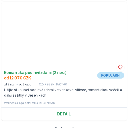
Romantika pod hvězdami (2 noci)
POPULÁRNÍ
od 12 070 CZK
od 2 nocí
od 2 osob
CZ-REGENHART-01
Užijte si koupel pod hvězdami ve venkovní vířivce, romantickou večeři a
další zážitky v Jeseníkách
Wellness & Spa hotel Villa REGENHART
DETAIL