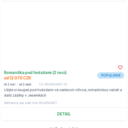
Romantika pod hvězdami (2 noci)
POPULÁRNÍ
od 12 070 CZK
od 2 nocí
od 2 osob
CZ-REGENHART-01
Užijte si koupel pod hvězdami ve venkovní vířivce, romantickou večeři a
další zážitky v Jeseníkách
Wellness & Spa hotel Villa REGENHART
DETAIL