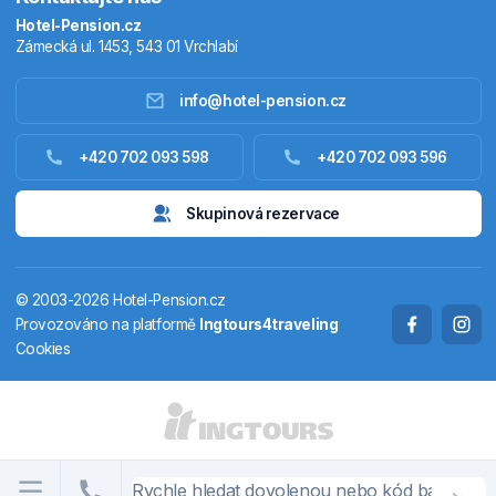
Hotel-Pension.cz
Zámecká ul. 1453, 543 01 Vrchlabí
info@hotel-pension.cz
Ubytování Česko
+420 702 093 598
+420 702 093 596
Ubytování zahraniční
Skupinová rezervace
Pobytové balíčky
© 2003-2026 Hotel-Pension.cz
Termály
Provozováno na platformě
Ingtours4traveling
Cookies
Chaty a chalupy
STÁTY A OBLASTI
CS
EN
DE
PL