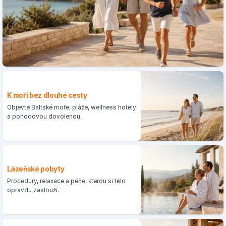
K moři bez dlouhé cesty
Objevte Baltské moře, pláže, wellness hotely
a pohodovou dovolenou.
Lázeňské pobyty
Procedury, relaxace a péče, kterou si tělo
opravdu zaslouží.