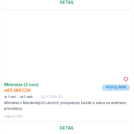
DETAIL
Minirelax (2 noci)
POPULÁRNÍ
od 5 580 CZK
od 2 nocí
od 2 osob
CZ-FLORA-03
Minirelax v Mariánských Lázních: polopenze, bazén a sleva na wellness
procedury
Hotel FLORA
DETAIL