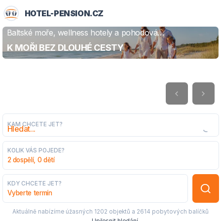
HOTEL-PENSION.CZ
Baltské moře, wellness hotely a pohodová
ZJISTIT VÍCE
dovolená
K MOŘI BEZ DLOUHÉ CESTY
KAM CHCETE JET?
KOLIK VÁS POJEDE?
2 dospělí, 0 dětí
KDY CHCETE JET?
Vyberte termín
Aktuálně nabízíme úžasných
1202 objektů
a
2614 pobytových balíčků