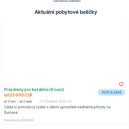
Upřesnit hledání
Aktuální pobytové balíčky
Prázdniny pro každého (6 nocí)
POPULÁRNÍ
od 23 000 CZK
od 6 nocí
od 2 osob
CZ-SUMAVA-2026-04
Užijte si pohodový týden s dětmi uprostřed nádherné přírody na
Šumavě.
Depandance ŠUMAVA