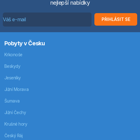
nejlepší nabídky
PŘIHLÁSIT SE
Pobyty v Česku
Krkonoše
Beskydy
Jeseníky
Jižní Morava
Šumava
Jižní Čechy
Krušné hory
Český Ráj